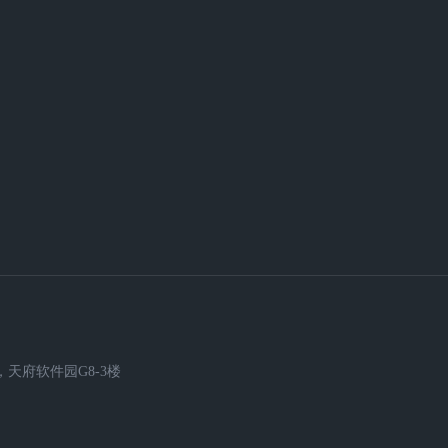
天府软件园G8-3楼