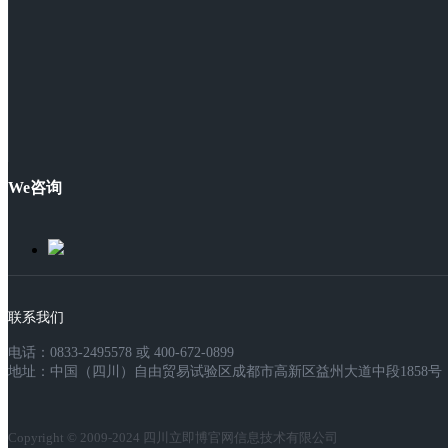
We咨询
联系我们
电话：0833-2495578 或 400-672-0899
地址：中国（四川）自由贸易试验区成都市高新区益州大道中段1858号，
Copyright © 2009-2024 四川立即博官网信息技术有限公司