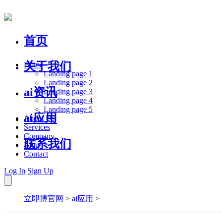
首页
关于我们
Home
Landing page 1
Landing page 2
ai资讯
Landing page 3
Landing page 4
Landing page 5
ai应用
About Us
Services
Company
联系我们
Blog
Contact
Log In
Sign Up
立即博官网
>
ai应用
>