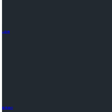
ai应用
联系我们