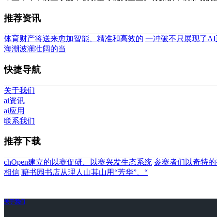
推荐资讯
体育财产将送来愈加智能、精准和高效的
一冲破不只展现了A
海潮波澜壮阔的当
快捷导航
关于我们
ai资讯
ai应用
联系我们
推荐下载
chOpen建立的以赛促研、以赛兴发生态系统
参赛者们以奇特的
相信
藉书园书店从理人山其山用“芳华”、“
关于我们