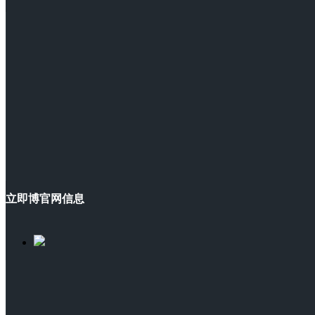
立即博官网信息