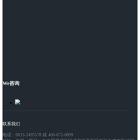
We咨询
联系我们
电话：0833-2495578 或 400-672-0899