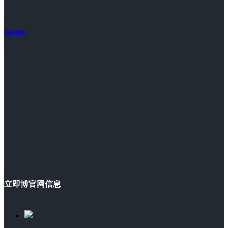
联系我们
立即博官网信息