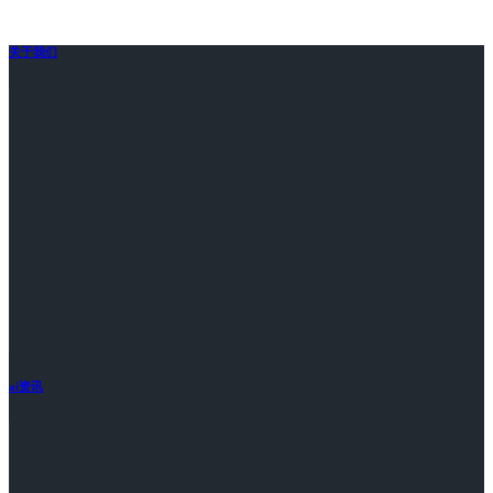
关于我们
ai资讯