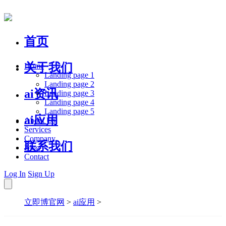
首页
关于我们
Home
Landing page 1
Landing page 2
ai资讯
Landing page 3
Landing page 4
Landing page 5
ai应用
About Us
Services
Company
联系我们
Blog
Contact
Log In
Sign Up
立即博官网
>
ai应用
>