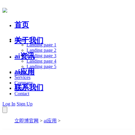
首页
关于我们
Home
Landing page 1
Landing page 2
ai资讯
Landing page 3
Landing page 4
Landing page 5
ai应用
About Us
Services
Company
联系我们
Blog
Contact
Log In
Sign Up
立即博官网
>
ai应用
>