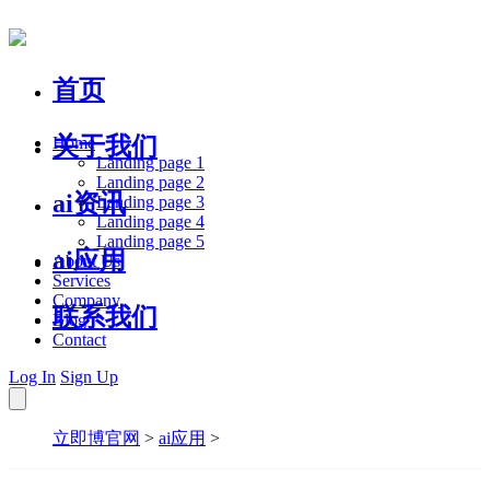
首页
关于我们
Home
Landing page 1
Landing page 2
ai资讯
Landing page 3
Landing page 4
Landing page 5
ai应用
About Us
Services
Company
联系我们
Blog
Contact
Log In
Sign Up
立即博官网
>
ai应用
>