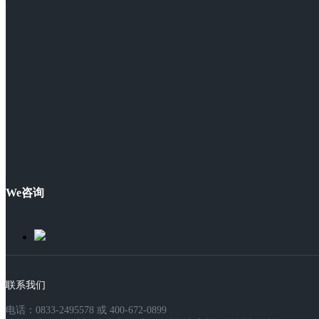
We咨询
联系我们
电话：0833-2495578 或 400-672-0899