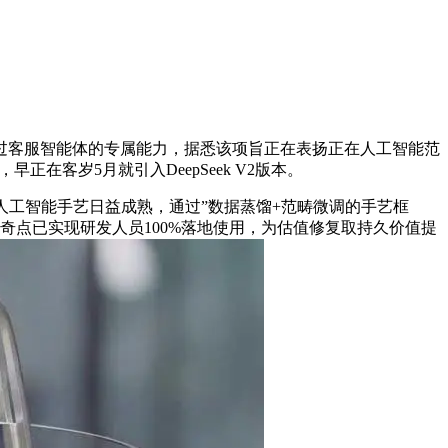
客服智能体的专属能力，据悉该项旨正在表扬正在人工智能范
在客岁5月就引入DeepSeek V2版本。
工智能手艺日益成熟，通过”数据蒸馏+范畴微调的手艺框
“奇点已实现研发人员100%落地使用，为估值修复取持久价值提