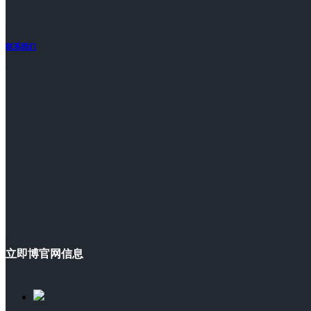
联系我们
立即博官网信息