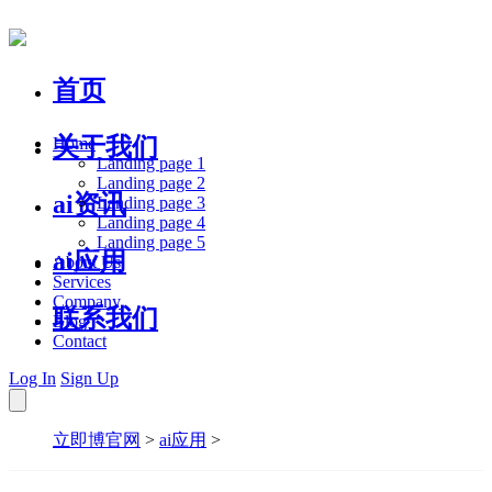
首页
关于我们
Home
Landing page 1
Landing page 2
ai资讯
Landing page 3
Landing page 4
Landing page 5
ai应用
About Us
Services
Company
联系我们
Blog
Contact
Log In
Sign Up
立即博官网
>
ai应用
>