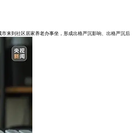
城市来到社区居家养老办事坐，形成出格严沉影响、出格严沉后