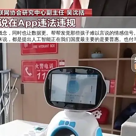
概念，同时也让数据更。帮帮发觉那些孩子难以言说的情感信号
来说，都是提出人工智能正在我们国度最主要的是要普惠。也付