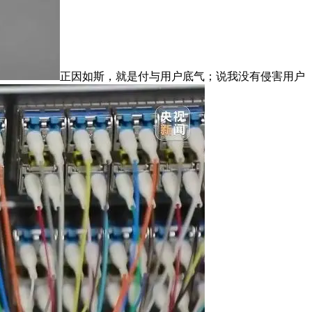
正因如斯，就是付与用户底气；说我没有侵害用户