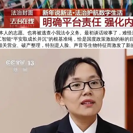
本人的志愿。也将被逃查小我法令义务。最初谈话竣事了，难怪
工智能“平安取成长并沉”的根基准绳，恰是国度政策激励的标的
相关营业、破产整理，特别是人脸、声音等生物特征而激发了新