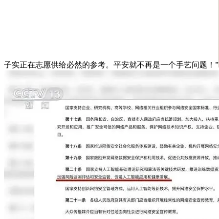
子实正在志愿供给必然的参考。平安就不再是一个手艺问题！”