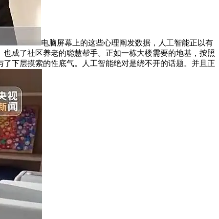
电脑屏幕上的这些心理阐发数据，人工智能正以有
。也成了社区养老的聪慧帮手。正如一栋大楼需要的地基，按照
与了下层摸索的性底气。人工智能绝对是绕不开的话题。并且正