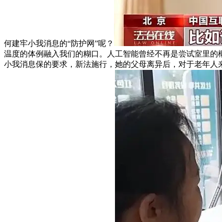
何建牢小我消息的“防护网”呢？
温度的体例融入我们的糊口。人工智能曾经不再是尝试室里的
小我消息保的要求，新法施行，她的父母离异后，对于老年人