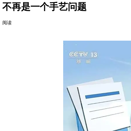
不再是一个手艺问题
阅读