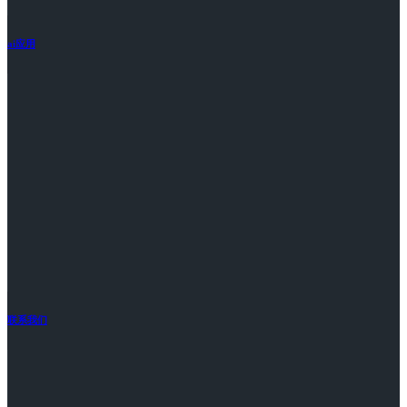
ai应用
联系我们