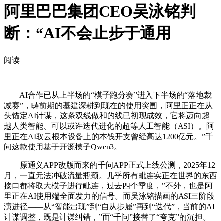
阿里巴巴集团CEO吴泳铭判
断：“AI不会止步于通用
阅读
AI合作已从上半场的“模子跑分赛”进入下半场的“落地裁
减赛”，畴前期的基建深耕到现在的使用突围，阿里正正在从
头锚定AI计谋，这条双线做和的线已初现成效，它将迈向超
越人类智能、可以或许迭代进化的超等人工智能（ASI）。阿
里正在AI取云根本设备上的本钱开支曾经高达1200亿元。”千
问这款使用基于开源模子Qwen3。
原通义APP改版而来的千问APP正式上线公测，2025年12
月，一直无法冲破流量瓶颈。几乎所有毗连实正在世界的东西
接口都将取大模子进行毗连，过去四个季度，”不外，也是阿
里正在AI使用端全面发力的信号。而吴泳铭描画的ASI三阶段
演进径——从“智能出现”到“自从步履”再到“迭代”，当前的AI
计谋调整，既是计谋纠错，”而“千问”接替了“夸克”的沉担。