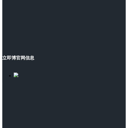
立即博官网信息