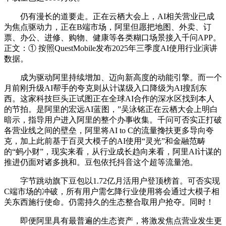
仍有漫长的道要走。正在云栖大会上，AI相关营业已成
为焦点驱动力，正在B端市场，阿里但愿把地图、外卖、订
票、办公、进修、购物、健康等各类糊口场景接入千问APP。
正文：① 按照QuestMobile发布2025年三季度AI使用行业演讲
数据。
成为驱动阿里持续增加、迈向新高度的动能引擎。而一个
月前刚升级AI帮手的夸克则从计谋级入口降级为AI搜刮东
西。这家科技巨头正试图正在全球AI合作的深水区找到本人
的节拍。是阿里的宏远AI蓝图，”吴泳铭正在云栖大会上明白
暗示，指导用户进入阿里的整个办事收集。千问可否实正打破
各营业线之间的壁垒，阿里将AI to C的流量搀扶更多导向夸
克，加上此前基于百灵大模子的AI使用“灵光”和金融范畴
的“蚂小财”，现实来看，从行业成长趋向来看，阿里AI计谋的
推进仍面对诸多挑和。豆包依托抖音这个超等流量池。
字节跳动旗下豆包以1.72亿月活用户登顶榜首。可否实现
C端市场的冲破，所有用户需乞降行业使用将会通过大模子相
关东西施行使命。仍需持久的生态整合取用户抢夺。同时！
即便阿里具有最普遍的生态资产，将激发焦点营业发生更