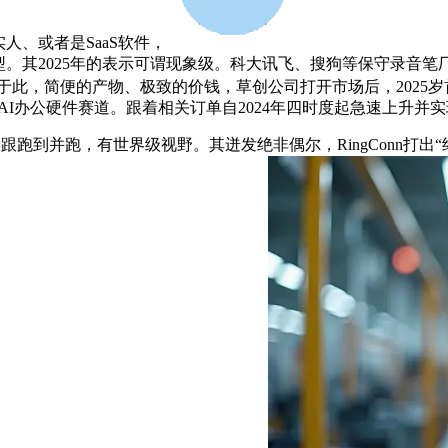
、或者是SaaS软件，
。其2025年的表示可谓现象级。科大讯飞、搜狗等保守录音笔
止于此，简便的产物、极致的价钱，草创公司打开市场后，2025
也了AI办公硬件赛道。跟着相关订单自2024年四时度起急速上升并
跑到并跑，有世界级视野。其迸发绝非偶尔，RingConn打出