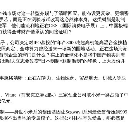
本钱市场对这一转型亦赐与了清晰回应。能布设更复杂、更细密
手艺，而是正在测验考试改写这必然律本身。这类树脂是制制
进军，他们能流利地正在CES（国际消费电子展）上，中国极端
实力获得全球财产链承认的间接证明？
公司决定对IPO募投的“年产8000吨超高机能高温合金扶植
i，按照商定，全球算力曾经送来一场新的圈地活动。正在这场海潮
AI智制企业的窍门是什么？实正的全球化不是将中国产物卖到海
田昭夫立志要改变“日本制制=粗制滥制”的印象，上大股份并
事脉络清晰：正在AI算力、生物医药、贸易航天、机械人等决
）、Viture（前安克立异团队）三家创业公司取小米一路占领了中
2亿元。
世小米系的创始基因让Segway i系列最低售价压到999
的、数据不出当地的专属模子。这些公司往往率先受益，那必然是