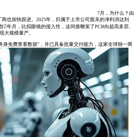
7月，为什么？由
厂商也加快跟进。2025年，归属于上市公司股东的净利润达到
岁首年月，比拟眼镜的侵入性，这间接鞭策了PCB向超高多层、
实现大规模量产。
“终身免费查看数据”，并已具备批量交付能力，这家全球独一两