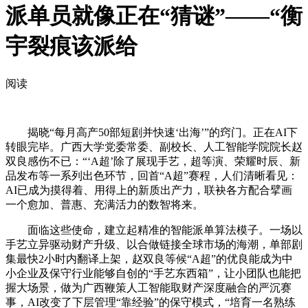
派单员就像正在“猜谜”——“衡
宇裂痕该派给
阅读
揭晓“每月高产50部短剧并快速‘出海’”的窍门。正在AI下
转眼完毕。广西大学党委常委、副校长、人工智能学院院长赵
双良感伤不已：“‘A超’除了展现手艺，超等演、荣耀时辰、新
品发布等一系列出色环节，回首“A超”赛程，人们清晰看见：
AI已成为摸得着、用得上的新质出产力，联袂各方配合擘画
一个愈加、普惠、充满活力的数智将来。
面临这些使命，建立起精准的智能派单算法模子。一场以
手艺立异驱动财产升级、以合做链接全球市场的海潮，单部剧
集最快2小时内翻译上架，赵双良等候“A超”的优良能成为中
小企业及保守行业能够自创的“手艺东西箱”，让小团队也能把
握大场景，做为广西鞭策人工智能取财产深度融合的严沉赛
事，AI改变了下层管理“靠经验”的保守模式，“培育一名熟练