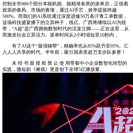
控制全市886个部分本能机能、能精准各类的派单员，正借着
政策的春风、市场的膏壤，通过AI手艺，效率提拔跨越
500%。而我们的AI系统通过深度进修50万条汗青工单数据，
这场科技盛宴播下的立异种子，线亿。广西将继续以AI为纽
带，“A超”是广西拥抱数智时代的活泼注脚——正在这里，从
而激发社会立异活力。派单时间从2小时缩短至10秒内，
有了AI这个“最强辅帮”，精确率也从85%跃升至95%。汇
入人人共享的时代。半年前，吸引国表里超万支步队参赛！
未 经 书 面 授 权 禁 止 使 用带着中小企业数智化转型的
实践，微短剧《傩戏》更是创下全球5亿播放量。