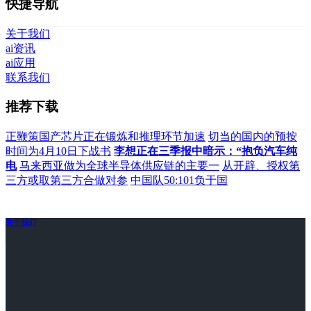
快捷导航
关于我们
ai资讯
ai应用
联系我们
推荐下载
正鞭策国产芯片正在锻炼和推理环节加速
切当的国内的预按
时间为4月10日下战书
李想正在三季报中暗示：“抱负汽车纯
电
马来西亚做为全球半导体供应链的主要一
从开辟、授权第
三方或取第三方合做对参
中国队50:101负于国
关于我们