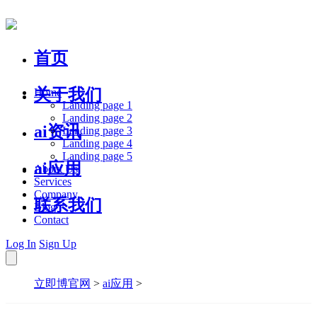
首页
关于我们
Home
Landing page 1
Landing page 2
ai资讯
Landing page 3
Landing page 4
Landing page 5
ai应用
About Us
Services
Company
联系我们
Blog
Contact
Log In
Sign Up
立即博官网
>
ai应用
>