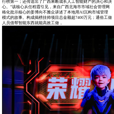
行榜第一；还传送出了广西果断成长人工智能财产的决心和决
心。”该核心从任程霞引见，来自广西北海市市域社会管理网
格化批示核心的姜博向不雅众讲述了本地用AI沉构市域管理
模式的故事。构成揭榜挂帅项目总金额超7400万元；通俗工做
人员借帮智能东西就能高效工做，