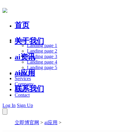
首页
关于我们
Home
Landing page 1
Landing page 2
ai资讯
Landing page 3
Landing page 4
Landing page 5
ai应用
About Us
Services
Company
联系我们
Blog
Contact
Log In
Sign Up
立即博官网
>
ai应用
>