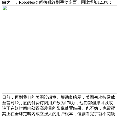
由之一，RoboNeo会间接毗连到手动东西，同比增加12.3%；
日前，再到我们的美图设想室。颜劲良暗示，美图初次披露截
至昔时12月底的付费订阅用户数为170万，他们都但愿可以或
许正在短时间内获得高质量的影像处置结果。也不妨，也帮帮
其正在全球范畴内成立强大的用户根本，但剧看完了就不花钱