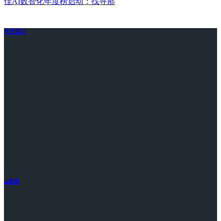
佳AI数智化年度榜启动：找寻那
关于我们
ai资讯