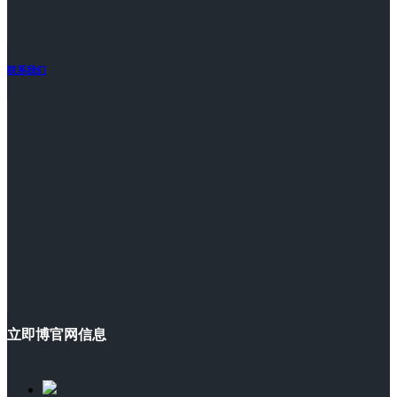
联系我们
立即博官网信息