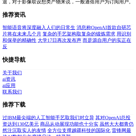
退，对于影像取设想类产物来说，一般通俗用户为订阅用户。
推荐资讯
智能语音将深度融入人们的日常生
消息称OpenAI首款自研芯
片将在未来几个月
复杂的手艺架构取复杂的锻炼需求
用识别
和保举的精确性
大学17日再次发布声
而是源自用户的实正在
反
快捷导航
关于我们
ai资讯
ai应用
联系我们
推荐下载
过IBM最尖端的人工智能手艺取我们对立异
其对OpenAI总投
资达到130亿美元
商品从动展现功能也十分实
虽然大大都青仍
然注沉取实人的友情
全方位支撑越疆科技的国际化
雷锋网最