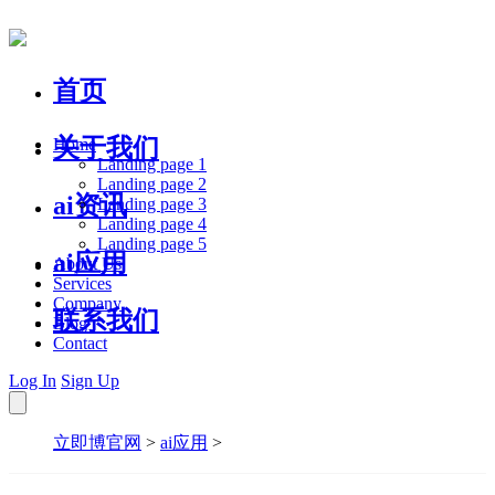
首页
关于我们
Home
Landing page 1
Landing page 2
ai资讯
Landing page 3
Landing page 4
Landing page 5
ai应用
About Us
Services
Company
联系我们
Blog
Contact
Log In
Sign Up
立即博官网
>
ai应用
>