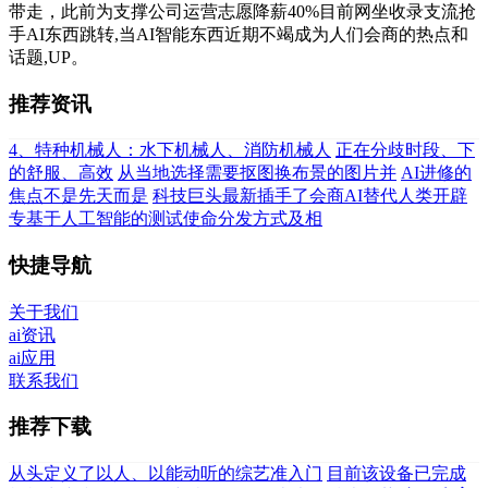
带走，此前为支撑公司运营志愿降薪40%目前网坐收录支流抢
手AI东西跳转,当AI智能东西近期不竭成为人们会商的热点和
话题,UP。
推荐资讯
4、特种机械人：水下机械人、消防机械人
正在分歧时段、下
的舒服、高效
从当地选择需要抠图换布景的图片并
AI进修的
焦点不是先天而是
科技巨头最新插手了会商AI替代人类开辟
专基于人工智能的测试使命分发方式及相
快捷导航
关于我们
ai资讯
ai应用
联系我们
推荐下载
从头定义了以人、以能动听的综艺准入门
目前该设备已完成