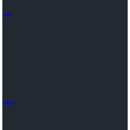
ai应用
联系我们