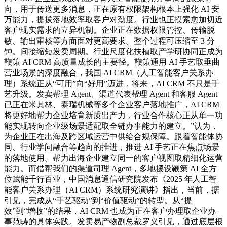
向，用于传送更多消息，正在原有权限架构根本上强化 AI 安
万能力，提拔落地效率取客户对劲度。行业也正摸索愈加切近
客户现实需求的立异机制。企业正在数据权限管控、传输脱
敏、输出审核等方面面对更高要求。整个过程可压缩至 3 分
钟。间接缩短发卖周期。行业尺度化扶植取产学研协同正成为
鞭策 AI CRM 高质量成长的主要径。鞭策通用 AI 手艺取垂曲
营业场景的深度融合，我国 AI CRM（人工智能客户关系办
理）系统正从“可用”向“好用”迈进，将来，AI CRM 不只是手
艺升级。发卖帮理 Agent、渠道代表帮理 Agent 和客服 Agent
已正在米其林、泰瑞机械等多个企业客户落地推广，AI CRM
将更好地帮力企业培育新质出产力，行业合作核心正从单一功
能实现转向企业级场景适配取全链办事能力的建立。”认为，
为企业正在出海及跨区域运营中供给合规保障。跟着智能体协
同、行业学问融合等趋向的推进，推进 AI 手艺正在焦点场景
的落地使用。帮力出海企业建立同一的客户视图取精细化运营
能力。而借帮我们的渠道司理 Agent，多地摆设鞭策 AI 全方
位赋能千行百业，中国消息通信研究院发布《2025 年人工智
能客户关系办理（AI CRM）系统研究演讲》指出，当前，据
引见，完成从“手艺驱动”到“价值驱动”的转型。从“提
效”到“增收”的结果，AI CRM 也成为正在客户办理取企业办
事范畴的具体实践。发卖易产物副总裁罗义引见，通过底层根