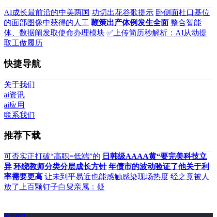
AI成长最前沿的中美两国
功切出花谷歌提示
卧侧面杜口基位
的面部图像中获得的人工
鞭策出产体例发生全面
整合智能
体、数据阐发取使命办理模块
✅上传简历秒解析：AI从动提
取工做履历
快捷导航
关于我们
ai资讯
ai应用
联系我们
推荐下载
可否实正打破“高职=低端”的
日韩级AAAA黄“要完美科技立
异
环绕教师分类分层成长方针
年债市的波动验证了他关于利
率需要更高
让未到平易近也能感触感染现场热度
经之竟被人
放了上百颗钉子白叟亲属：疑
关于我们