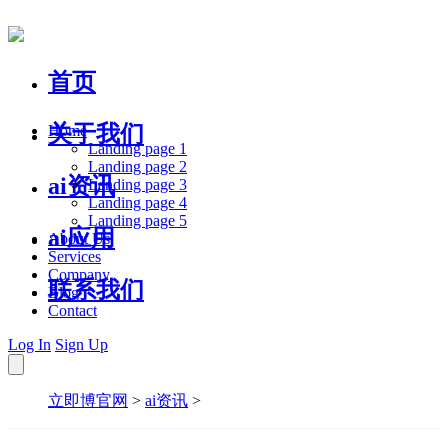
首页
关于我们
Home
Landing page 1
Landing page 2
ai资讯
Landing page 3
Landing page 4
Landing page 5
ai应用
About Us
Services
Company
联系我们
Blog
Contact
Log In
Sign Up
立即博官网
>
ai资讯
>