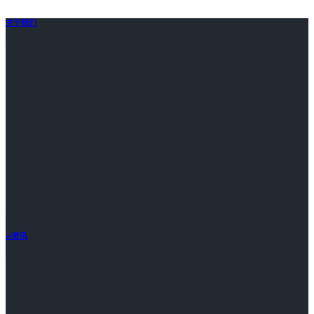
关于我们
ai资讯