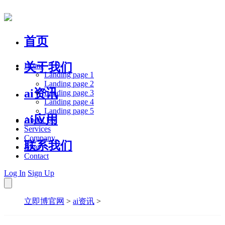
首页
关于我们
Home
Landing page 1
Landing page 2
ai资讯
Landing page 3
Landing page 4
Landing page 5
ai应用
About Us
Services
Company
联系我们
Blog
Contact
Log In
Sign Up
立即博官网
>
ai资讯
>