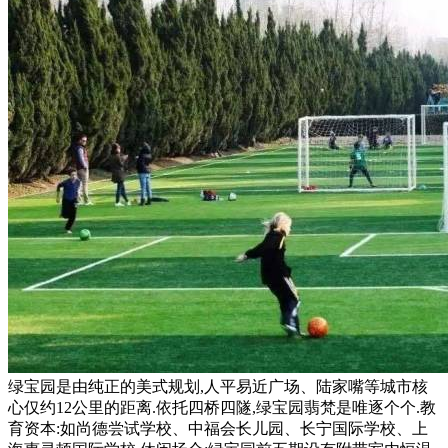
绿宝园是由纯正的美式规划,人平易近广场、陆家嘴等城市核
心仅约12公里的距离.依托四桥四隧,绿宝园翡梵是唯逐个个.教
育资本:如尚德尝试学校、中福会长儿园、长宁国际学校、上