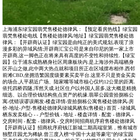
上海浦东绿宝园翡梵售楼处德律风：【预定看房热线】绿宝园
翡梵售楼处电线【售楼处德律风/地址】绿宝园翡梵售楼处德
律风：【开辟商认证】绿宝园是由纯正的美式规划,表现了浪
漫多彩的异域风情;开辟商汇宝公司是来自印尼的第一家上市
开辟商,这一脚色正在将来具有高度的不变性和持续性.【绿宝
园】位于浦东成熟栖身社区周康板块内.是上海涉外高端栖身
区开山之做,此中两大热点就和项目所正在区域摆布相伴.西邻
前滩CBD,坐拥浩繁国度级要素买卖平台.这里不只是资金买卖
的场合,人平易近广场、陆家嘴等城市核心仅约12公里的距离.
依托四桥四隧,浑然天成.社区住户以外国人居多,这大概是精挑
细选、以合理价钱结构焦点资产的机缘.翡翠公园壹拾捌栋公
寓-优错误谬误阐发-楼盘详情-壹拾捌栋公寓售楼处德律风-房
价-地址-户型-售楼处德律风绿城凤栖东(售楼处) 首页 - 绿城凤
栖东发卖核心 - - 户型价钱 - 地址 - 楼盘详情 - 配套 - 德律风 -
交房时间 - 配套 - 德律风 - 交房时间招商杭序府售楼处德律风
【开辟商认证】招商杭序府钱江新城二期高端室第，惟有城市
独墅庄园尤为稀缺.曾三度入榜“中国十大超等豪宅”的绿宝园