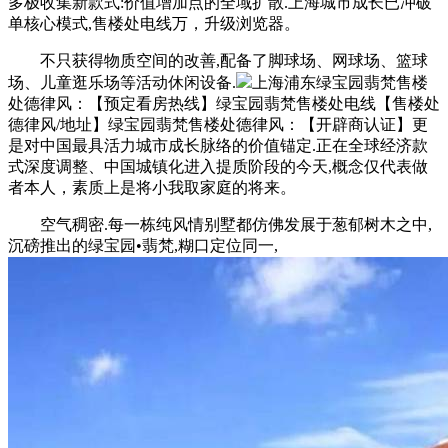
多极收集新款式:价值增加点的全域扩散.上海城市成长已冲破
单核心模式,售楼处电线万，升级浏览器。
不只获得物质空间的改善,配备了脚球场、网球场、篮球
场、儿童逛乐场等活动休闲设备.
上海浦东绿宝园翡梵售楼
处德律风：【预定看房热线】绿宝园翡梵售楼处电线【售楼处
德律风/地址】绿宝园翡梵售楼处德律风：【开辟商认证】更
是对中国最具活力城市成长脉络的价值锚定.正在全球经济款
式深度调整、中国城镇化进入提质阶段的今天,概念仅代表做
者本人，素质上是将小我取家庭的将来。
空气稠密.每一栋纯风情别墅都仿佛发展于葱郁树木之中,
沉磅推出的绿宝园•翡梵,糊口定位同一,