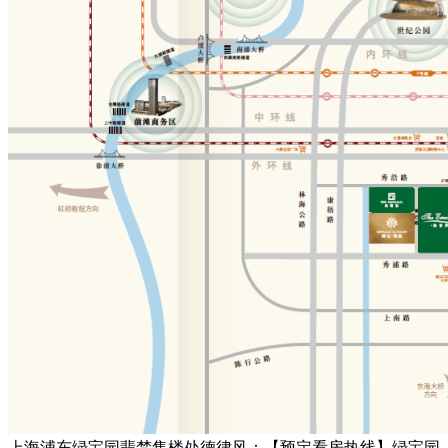
上海浦东绿宝园翡梵售楼处德律风：【预定看房热线】绿宝园