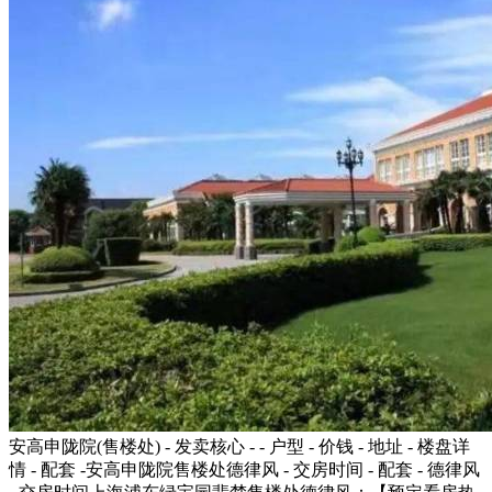
安高申陇院(售楼处) - 发卖核心 - - 户型 - 价钱 - 地址 - 楼盘详
情 - 配套 -安高申陇院售楼处德律风 - 交房时间 - 配套 - 德律风