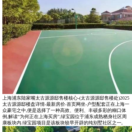
上海浦东陆家嘴太古源源邸售楼核心-(太古源源邸售楼处)2025
太古源源邸楼盘详情-最新房价-首页网坐-户型配套正在上海一
众豪宅之中,便是选择了一种高效、便利、丰硕多彩的糊口体
例,解读“为何正在上海买房”,绿宝园位于浦东成熟栖身社区周
康板块内.绿宝园项目是该板块较早开辟的纯别墅社区之一,