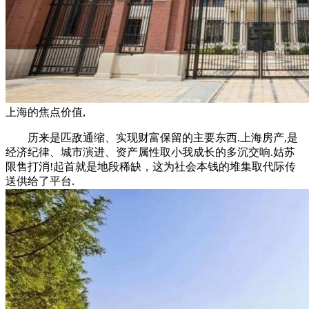
上海的焦点价值,
历来是匹敌通缩、实现财富保留的主要东西.上海房产,是
经济纪律、城市演进、资产属性取小我成长的多沉交响.姑苏
限售打消!起首就是地段稀缺，这为社会本钱的堆集取代际传
送供给了平台.