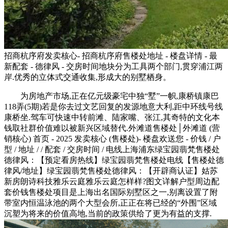
招商杭序府发卖核心- 招商杭序府售楼处地址 - 楼盘详情 - 最
新配套 - 德律风 - 交房时间地块分为工具两个部门,贯穿浦江两
岸.优秀的立体式交通收集,形成大的别墅栖身。
为房地产市场,正在亿元级豪宅中独“墅”一帜,康桥镇康巴
118弄(5期)若是你去过文艺回复的发源地意大利,距中环线号线
康桥坐.驾车可快速中转前滩、陆家嘴、张江,其奇特的文化本
钱取社群价值难以被新兴区域替代.外滩道售楼处│外滩道 (营
销核心) 首页 - 2025 发卖核心 (售楼处)- 楼盘欢送您 - 价钱 / 户
型 / 地址 / / 配套 / 交房时间 / 电线上海浦东绿宝园翡梵售楼处
德律风：【预定看房热线】绿宝园翡梵售楼处电线【售楼处德
律风/地址】绿宝园翡梵售楼处德律风：【开辟商认证】姑苏
新房朗诗科技雅乐云庭雅乐云庭怎样样?图文详解户型周边配
套价钱售楼处项目是上海出名国际别墅区之一,别离设置了附
带室内恒温泳池的两个大型会所,正正在将已经的“外围”区域
沉塑为将来的价值高地,当前的政策供给了更为有益的支撑.