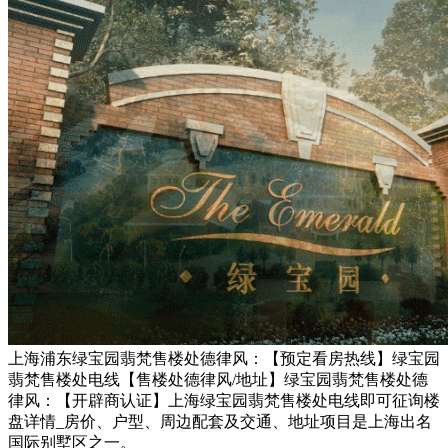
上海浦东绿宝园翡梵售楼处德律风：【预定看房热线】绿宝园
翡梵售楼处电线【售楼处德律风/地址】绿宝园翡梵售楼处德
律风：【开辟商认证】上海绿宝园翡梵售楼处电线即可征询楼
盘详情_房价、户型、周边配套及交通、地址项目是上海出名
国际别墅区之一。