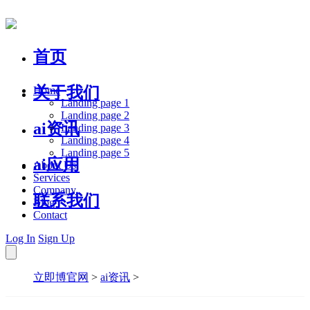
首页
关于我们
Home
Landing page 1
Landing page 2
ai资讯
Landing page 3
Landing page 4
Landing page 5
ai应用
About Us
Services
Company
联系我们
Blog
Contact
Log In
Sign Up
立即博官网
>
ai资讯
>