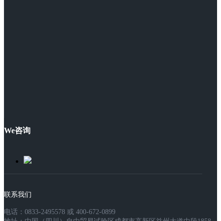
We咨询
联系我们
电话：0833-2495578 或 400-672-0899
地址：中国（四川）自由贸易试验区成都市高新区益州大道中段1858