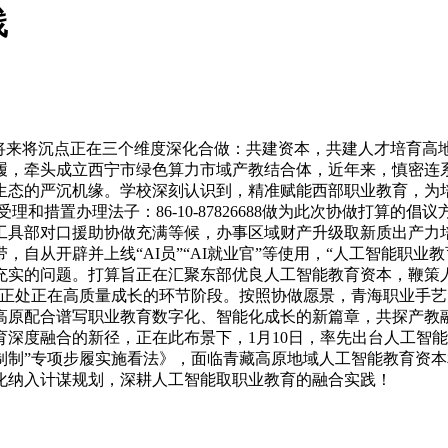
践
来将沉点正在三个维度深化合做：共建资本，共建人才培育高
履，牵头成立西宁市绿色算力市域产教结合体，近年来，慎密连
生态的严沉机缘。学校深刻认识到，精准赋能西部职业教育，为
和措置办理法子：86-10-87826688做为此次协做打算的倡
工具部对口援助协做充满等候，办事区域财产升级取新质出产力培
自从开辟并上线“AI员”“AI就业官”等使用，“人工智能职业
充实的问题。打算旨正在汇聚东部优良人工智能教育资本，鞭策
正处正在高质量成长的环节阶段。按照协做愿景，青海职业手艺大
高原配合谱写职业教育数字化、智能化成长的新篇章，共探产教
深度融合的新径，正在此布景下，1月10日，率先出台人工智能
制制”专项步履实施看法》，面临青藏高原地域人工智能教育资
化纳入计谋规划，深耕人工智能取职业教育的融合实践！