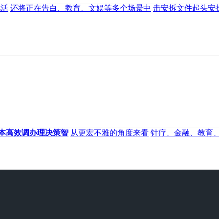
亿活
还将正在告白、教育、文娱等多个场景中
击安拆文件起头安
本高效调办理决策智
从更宏不雅的角度来看
针疗、金融、教育