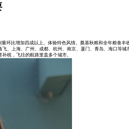
要
量环比增加四成以上。体验特色风情。奠基秋粮和全年粮食丰
曲飞、上海、广州、成都、杭州、南京、厦门、青岛、海口等城
需要补税，飞往的航路笼盖多个城市。