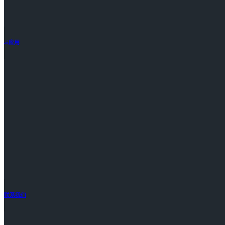
ai应用
联系我们