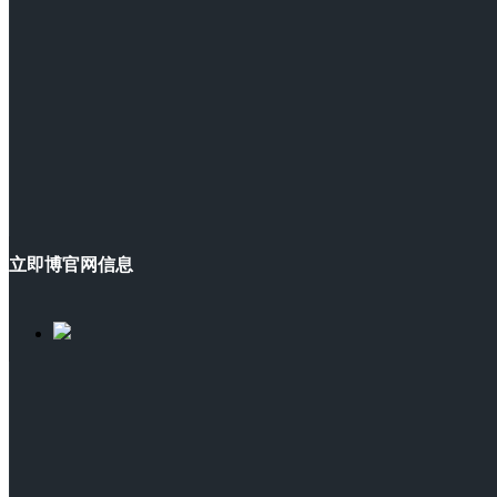
立即博官网信息