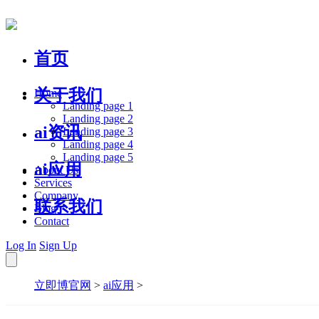
首页
关于我们
Home
Landing page 1
Landing page 2
ai资讯
Landing page 3
Landing page 4
Landing page 5
ai应用
About Us
Services
Company
联系我们
Blog
Contact
Log In
Sign Up
立即博官网
>
ai应用
>