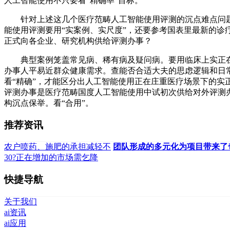
人工智能使用不只要看“精确率”目标。
针对上述这几个医疗范畴人工智能使用评测的沉点难点问题
能使用评测要用“实案例、实尺度”，还要参考国表里最新的诊
正式向各企业、研究机构供给评测办事？
典型案例笼盖常见病、稀有病及疑问病。要用临床上实正在
办事人平易近群众健康需求。查能否合适大夫的思虑逻辑和日
看“精确”，才能区分出人工智能使用正在庄重医疗场景下的实
评测办事是医疗范畴国度人工智能使用中试初次供给对外评测
构沉点保举。看“合用”。
推荐资讯
农户喷药、施肥的承担减轻不
团队形成的多元化为项目带来了
30?正在增加的市场需乞降
快捷导航
关于我们
ai资讯
ai应用