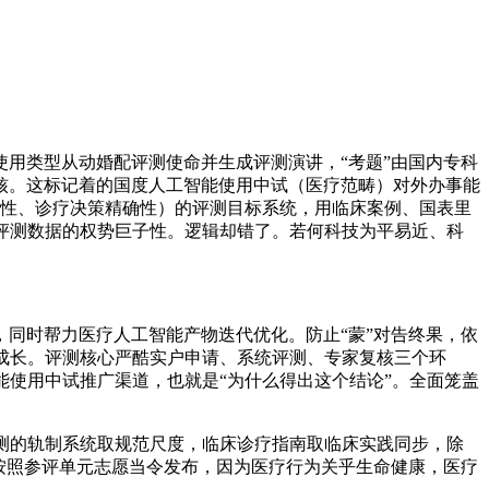
用类型从动婚配评测使命并生成评测演讲，“考题”由国内专科
核。这标记着的国度人工智能使用中试（医疗范畴）对外办事能
配性、诊疗决策精确性）的评测目标系统，用临床案例、国表里
评测数据的权势巨子性。逻辑却错了。若何科技为平易近、科
同时帮力医疗人工智能产物迭代优化。防止“蒙”对告终果，依
成长。评测核心严酷实户申请、系统评测、专家复核三个环
能使用中试推广渠道，也就是“为什么得出这个结论”。全面笼盖
测的轨制系统取规范尺度，临床诊疗指南取临床实践同步，除
按照参评单元志愿当令发布，因为医疗行为关乎生命健康，医疗