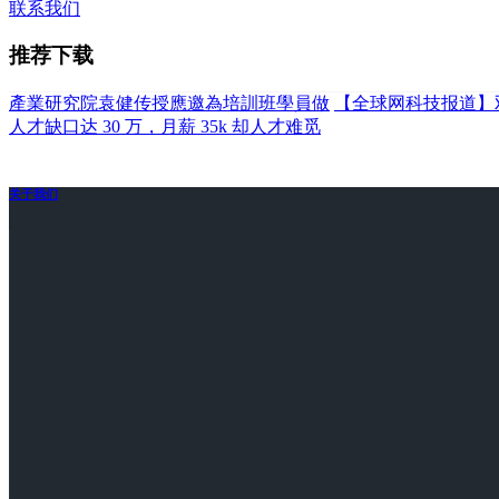
联系我们
推荐下载
產業研究院袁健传授應邀為培訓班學員做
【全球网科技报道】
人才缺口达 30 万，月薪 35k 却人才难觅
关于我们