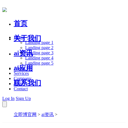
首页
关于我们
Home
Landing page 1
Landing page 2
ai资讯
Landing page 3
Landing page 4
Landing page 5
ai应用
About Us
Services
Company
联系我们
Blog
Contact
Log In
Sign Up
立即博官网
>
ai资讯
>