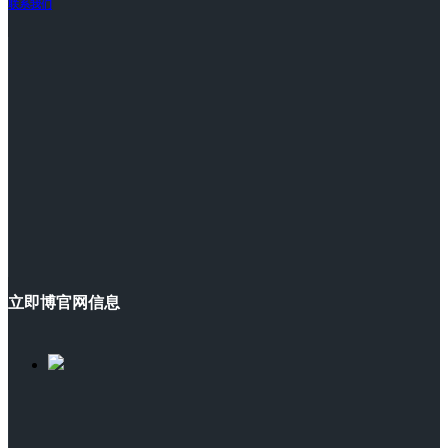
联系我们
立即博官网信息