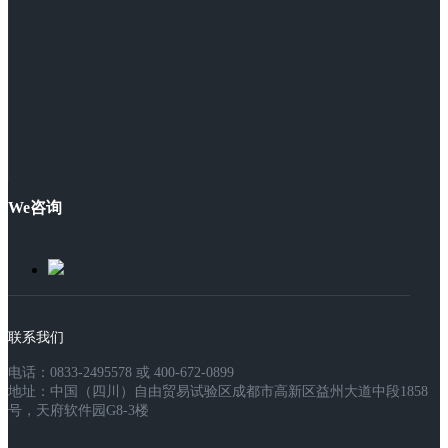
We咨询
联系我们
电话：0833-2495578 或 400-672-0899
地址：中国（四川）自由贸易试验区成都市高新区益州大道中段1858
号，天府软件园G8-3楼